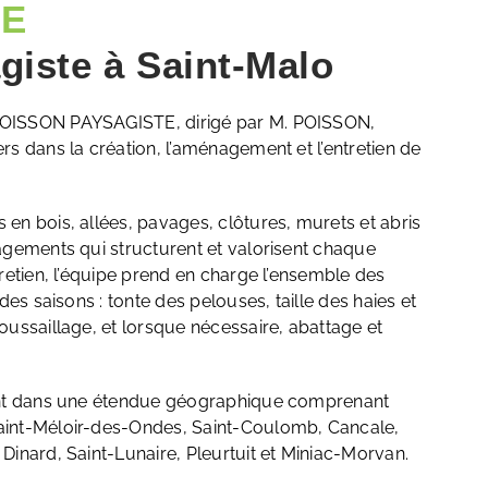
TE
giste à Saint-Malo
OISSON PAYSAGISTE, dirigé par M. POISSON,
s dans la création, l’aménagement et l’entretien de
en bois, allées, pavages, clôtures, murets et abris
agements qui structurent et valorisent chaque
retien, l’équipe prend en charge l’ensemble des
des saisons : tonte des pelouses, taille des haies et
oussaillage, et lorsque nécessaire, abattage et
nt dans une étendue géographique comprenant
aint-Méloir-des-Ondes
,
Saint-Coulomb
,
Cancale
,
,
Dinard
,
Saint-Lunaire
,
Pleurtuit
et
Miniac-Morvan
.